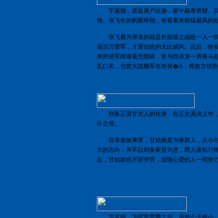
字翼德，原是屠户出身，家中颇有资财。其
快。张飞长的豹眼环翎，有着看来粗猛威风的
张飞最为著名的就是长扳坡之战他一人一骑
退百万曹军，才显出他的无比威风。此后，他
来的进军路途毫无阻碍，更与西凉第一勇将马
瓦口关，也曾大战魏军名将张�A，将敌方优
刘备正室甘夫人的化身，在正史及演义中，
斗之母。
在吞食故事里，甘姑娘是为涿郡人，从小与
大的志向，并不以刘备家贫为意，两人遂私订
走，甘姑娘也不辞劳苦，追随心爱的人一同努
字孟德，为宦官曹腾之后。虽然个子矮小，