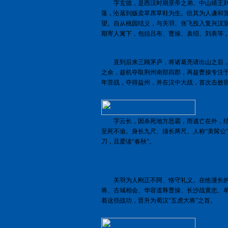
字玄德，是西汉时期景帝之弟、中山靖王刘
落，沦落到贩卖草席草鞋为生。但其为人谦和
望。自从桃园结义，与关羽、张飞投入复兴汉
期寄人篱下，包括吕布、曹操、袁绍、刘表等
直到后来三顾茅庐，将诸葛亮请出山之后，
之余，趁机夺取荆州南部四郡，再趁曹操专注
年苦战，夺得益州，并在汉中大战，首次击败
字云长，因杀死地方恶霸，而逃亡在外，结
至死不渝。身长九尺、须长两尺、人称“美髯公
刀，且爱读“春秋”。
关羽为人刚正不阿、恪守礼义。在他漫长的
将、古城相会、华容道释曹操、长沙战黄忠、
着这些战功，晋升为蜀汉“五虎大将”之首。