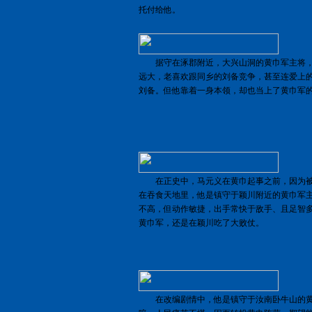
托付给他。
据守在涿郡附近，大兴山洞的黄巾军主将，
远大，老喜欢跟同乡的刘备竞争，甚至连爱上
刘备。但他靠着一身本领，却也当上了黄巾军
在正史中，马元义在黄巾起事之前，因为被
在吞食天地里，他是镇守于颖川附近的黄巾军
不高，但动作敏捷，出手常快于敌手、且足智
黄巾军，还是在颖川吃了大败仗。
在改编剧情中，他是镇守于汝南卧牛山的黄