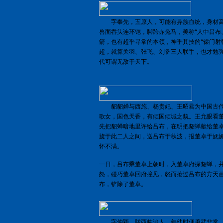
字奉先，五原人，可能有异族血统，身材高
兽面吞头连环铠，脚跨赤兔马，美称“人中吕布
箭，也有超乎寻常的本领，神乎其技的“辕门射
超，就算关羽、张飞、刘备三人联手，也才勉
代可谓无敌于天下。
貂貂婵与西施、杨贵妃、王昭君为中国古代
歌女，国色天香，有倾国倾城之貌。王允眼看
先把貂蝉暗地里许给吕布，在明把貂蝉献给董
旋于此二人之间，送吕布于秋波，报董卓于妩
怀不满。
一日，吕布乘董卓上朝时，入董卓府探貂蝉，
怒，碰巧董卓回府撞见，怒而抢过吕布的方天
布，铲除了董卓。
字仲颖，陇西临洮人。年幼时便勇武非常，