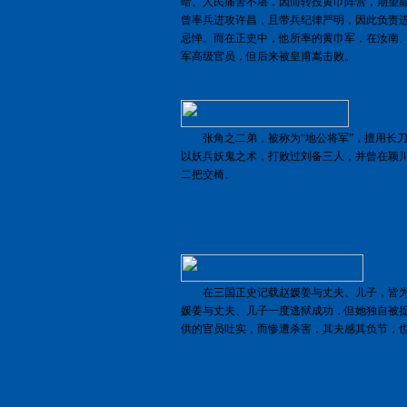
暗、人民痛苦不堪，因而转投黄巾阵营，期望
曾率兵进攻许昌，且带兵纪律严明，因此负责
忌惮。而在正史中，他所率的黄巾军，在汝南
军高级官员，但后来被皇甫嵩击败。
张角之二弟，被称为“地公将军”，擅用长刀
以妖兵妖鬼之术，打败过刘备三人，并曾在颖
二把交椅。
在三国正史记载赵媛姜与丈夫、儿子，皆为
媛姜与丈夫、儿子一度逃狱成功，但她独自被
供的官员吐实，而惨遭杀害，其夫感其负节，