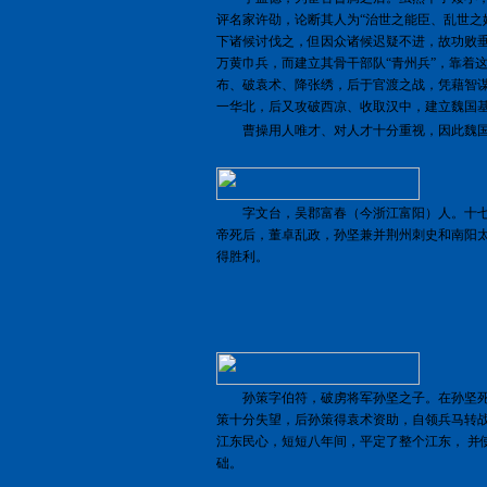
评名家许劭，论断其人为“治世之能臣、乱世之
下诸候讨伐之，但因众诸候迟疑不进，故功败
万黄巾兵，而建立其骨干部队“青州兵”，靠着
布、破袁术、降张绣，后于官渡之战，凭藉智
一华北，后又攻破西凉、收取汉中，建立魏国
曹操用人唯才、对人才十分重视，因此魏国
字文台，吴郡富春（今浙江富阳）人。十七
帝死后，董卓乱政，孙坚兼并荆州刺史和南阳
得胜利。
孙策字伯符，破虏将军孙坚之子。在孙坚死
策十分失望，后孙策得袁术资助，自领兵马转
江东民心，短短八年间，平定了整个江东， 并
础。