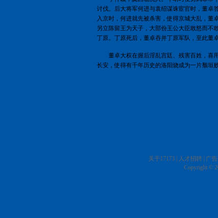
讨伐。后大将军何进与袁绍谋诛宦官时，董卓
入京时，何进就先被杀害，使得京城大乱，董
另立陈留王为天子，大部份王公大臣敢怒而不
丁原。丁原死后，董卓吞并丁原军队，至此董
董卓大权在握后淫乱宫廷、残害百姓，喜用
长安，使得有千年历史的洛阳烧成为一片颓垣
关于17173
|
人才招聘
|
广告
Copyright © 20