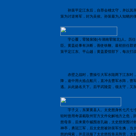
孙策平定江东后，自荐会稽太守，并以其亲
策为讨逆将军，封为吴侯。孙策最为人知晓的便
字公覆，零陵泉陵(今湖南零陵北)人。历仕
臣。黄盖处事有决断，善使铁鞭。最初担任郡吏
策平定江东、平山越；黄盖爱惜部下，每次打
赤壁之战时，曹操引大军水陆两下江东时，
降，途中用火捻点船只，直冲去曹军水阵，曹
逃。从此扬名天下。后平武陵蛮，领太守，又
字子义，东莱黄县人。太史慈身长七尺七寸
轻时曾用奇谋截取州官方文件化解地方之危，
慈母亲，后来黄巾贼围攻孔融，太史慈突围讨
神亭，勇冠三军，后太史慈被孙策军生擒，当
慈的绳索，并且说服了太史慈投靠吴阵营，太